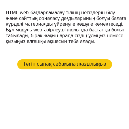
HTML web-бағдарламалау тілінің негіздерін білу
және сайттың орналасу дағдыларының болуы балаға
күрделі материалды үйренуге көшуге көмектеседі.
Бұл модуль web-әзірлеуші жолында бастапқы болып
табылады, бірақ жақын арада сіздің ұлыңыз немесе
қызыңыз алғашқы ақшасын таба алады.
Тегін сынақ сабағына жазылыңыз