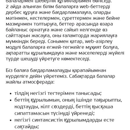
балалармен шеберлік құпияларымен бөліседі.
2 айда алынған білім балаларға web-беттерді
дербес құруға және бағдарламалауға, оларды
мәтінмен, кестелермен, суреттермен және бейне
мазмұнмен толтыруға, беттер арасында өзара
байланыс орнатуға және сайып келгенде өз
сайттарын жасауға, оны ғаламторда жариялауға
мүмкіндік береді. Сонымен қатар, web-әзірлеу
модулі балаларға егжей-тегжейге мұқият болуға,
ақпаратты құрылымдауға және мәселелерді жүйелі
түрде шешуді үйретуге көмектеседі.
Біз балаға бағдарламалауды қарапайымнан
күрделіге дейін үйретеміз. Сабақтарда балалар
жайлы атмосферада:
тілдің негізгі тегтерімен танысады;
беттің құрылымын, оның ішінде тақырыпты,
кодтауды, кілт сөздерді, беттің қысқаша
сипаттамасын түсінуді үйренеді;
негізгі синтаксистік құрылымдарды есте
сақтайды;