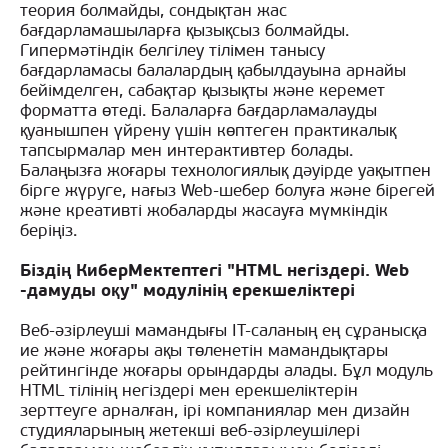
теория болмайды, сондықтан жас
бағдарламашыларға қызықсыз болмайды.
Гипермәтіндік белгілеу тілімен танысу
бағдарламасы балалардың қабылдауына арнайы
бейімделген, сабақтар қызықты және керемет
форматта өтеді. Балаларға бағдарламалауды
қуанышпен үйрену үшін көптеген практикалық
тапсырмалар мен интерактивтер болады.
Балаңызға жоғары технологиялық дәуірде уақытпен
бірге жүруге, нағыз Web-шебер болуға және бірегей
және креативті жобаларды жасауға мүмкіндік
беріңіз.
Біздің КиберМектептегі "HTML негіздері. Web
-дамуды оқу" модулінің ерекшеліктері
Веб-әзірлеуші мамандығы IT-саланың ең сұранысқа
ие және жоғары ақы төленетін мамандықтары
рейтингінде жоғары орындарды алады. Бұл модуль
HTML тілінің негіздері мен ерекшеліктерін
зерттеуге арналған, ірі компаниялар мен дизайн
студияларының жетекші веб-әзірлеушілері