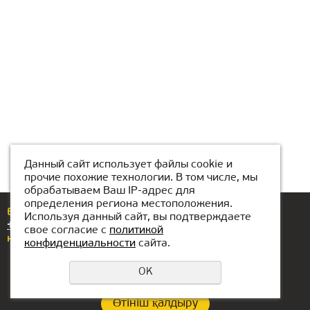
Данный сайт использует файлы cookie и
прочие похожие технологии. В том числе, мы
обрабатываем Ваш IP-адрес для
определения региона местоположения.
Егер сізде сұрақтар немесе ұсыныстар болса,
Используя данный сайт, вы подтверждаете
+7(708)439-62-00
нөміріне қоңырау шалыңыз
свое согласие с
политикой
немесе бізге жазыңыз
karaganda@kiber-one.com
конфиденциальности
сайта.
OK
Өтініш қалдыру