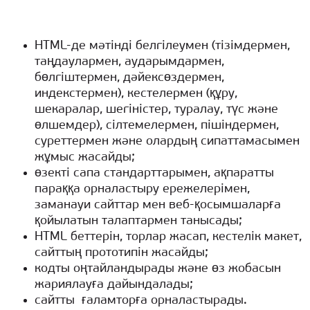
HTML-де мәтінді белгілеумен (тізімдермен,
таңдаулармен, аударымдармен,
бөлгіштермен, дәйексөздермен,
индекстермен), кестелермен (құру,
шекаралар, шегіністер, туралау, түс және
өлшемдер), сілтемелермен, пішіндермен,
суреттермен және олардың сипаттамасымен
жұмыс жасайды;
өзекті сапа стандарттарымен, ақпаратты
параққа орналастыру ережелерімен,
заманауи сайттар мен веб-қосымшаларға
қойылатын талаптармен танысады;
HTML беттерін, торлар жасап, кестелік макет,
сайттың прототипін жасайды;
кодты оңтайландырады және өз жобасын
жариялауға дайындалады;
сайтты ғаламторға орналастырады.