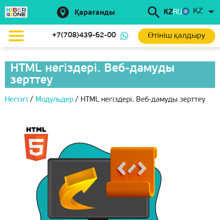
KZ
KZ
RU
Қарағанды
Өтініш қалдыру
+7(708)439-62-00
HTML негіздері. Веб-дамуды
зерттеу
Негізгі
/
Модульдер
/
HTML негіздері. Веб-дамуды зерттеу