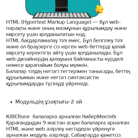
HTML (Hypertext Markup Language) — бұл web-
парақты және оның мазмұнын құрылымдау және
көрсету үшін қолданылатын код.
HTML бағдарламалау тілі емес. Бұл белгілеу тілі
және ол браузерге сіз кірген web-беттерді қалай
көрсету керектігін айту үшін қолданылады. Бұл
web-дизайнердің қалауына байланысты күрделі
немесе қарапайым болуы мүмкін.
Балалар тілдің негізгі тегтерімен танысады, беттің
құрылымын және негізгі синтаксистік
құрылымдарды түсінуді үйренеді.
Модульдің ұзақтығы-2 ай
KIBERone балаларға арналған КиберМектебі
Қарағандыдан 9 жастан асқан балаларға арналған
HTML және web әзірлеу негіздерін үйренуге
арналған модуль әзірледі. Сабақтарда қажетсіз