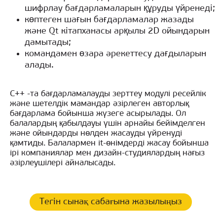
шифрлау бағдарламаларын құруды үйренеді;
көптеген шағын бағдарламалар жазады
және Qt кітапханасы арқылы 2D ойындарын
дамытады;
командамен өзара әрекеттесу дағдыларын
алады.
С++ -та бағдарламалауды зерттеу модулі ресейлік
және шетелдік мамандар әзірлеген авторлық
бағдарлама бойынша жүзеге асырылады. Ол
балалардың қабылдауы үшін арнайы бейімделген
және ойындарды нөлден жасауды үйренуді
қамтиды. Балалармен it-өнімдерді жасау бойынша
ірі компаниялар мен дизайн-студиялардың нағыз
әзірлеушілері айналысады.
Тегін сынақ сабағына жазылыңыз