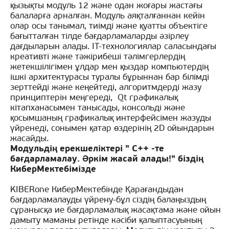
қызықты модуль 12 және одан жоғары жастағы
балаларға арналған. Модуль аяқталғаннан кейін
олар осы танымал, тиімді және қуатты объектіге
бағытталған тілде бағдарламаларды әзірлеу
дағдыларын алады. IT-технологиялар саласындағы
креативті және тәжірибеші тәлімгерлердің
жетекшілігімен ұлдар мен қыздар компьютердің
ішкі архитектурасы туралы бұрыннан бар білімді
зерттейді және кеңейтеді, алгоритмдерді жазу
принциптерін меңгереді, Qt графикалық
кітапханасымен танысады, консольді және
қосымшаның графикалық интерфейсімен жазуды
үйренеді, сонымен қатар өздерінің 2D ойындарын
жасайды.
Модульдің ерекшеліктері " С++ -те
бағдарламалау. Әркім жасай алады!" біздің
КиберМектебімізде
KIBERone КиберМектебінде Қарағандыдан
бағдарламалауды үйрену-бұл сіздің балаңыздың
сұранысқа ие бағдарламалық жасақтама және ойын
дамыту маманы ретінде кәсіби қалыптасуының