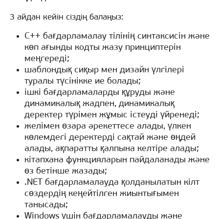
3 айдан кейін сіздің балаңыз:
С++ бағдарламалау тілінің синтаксисін және
көп ағынды кодты жазу принциптерін
меңгереді;
шаблондық сиқыр мен дизайн үлгілері
туралы түсінікке ие болады;
ішкі бағдарламаларды құруды және
динамикалық жадпен, динамикалық
деректер түрімен жұмыс істеуді үйренеді;
желімен өзара әрекеттесе алады, үлкен
көлемдегі деректерді сақтай және өңдей
алады, ақпаратты қалпына келтіре алады;
кітапхана функцияларын пайдаланады және
өз бетінше жазады;
.NET бағдарламалауда қолданылатын кілт
сөздердің кеңейтілген жиынтығымен
танысады;
Windows үшін бағдарламалауды және