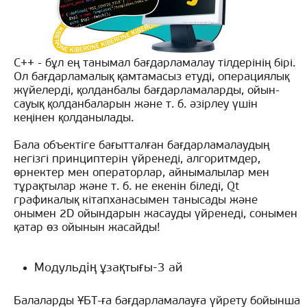
С++ - бұл ең танымал бағдарламалау тілдерінің бірі.
Ол бағдарламалық қамтамасыз етуді, операциялық
жүйелерді, қолданбалы бағдарламаларды, ойын-
сауық қолданбаларын және т. б. әзірлеу үшін
кеңінен қолданылады.
Бала объектіге бағытталған бағдарламалаудың
негізгі принциптерін үйренеді, алгоритмдер,
өрнектер мен операторлар, айнымалылар мен
тұрақтылар және т. б. не екенін біледі, Qt
графикалық кітапханасымен танысады және
онымен 2D ойындарын жасауды үйренеді, сонымен
қатар өз ойынын жасайды!
Модульдің ұзақтығы-3 ай
Балаларды ҰБТ-ға бағдарламалауға үйрету бойынша