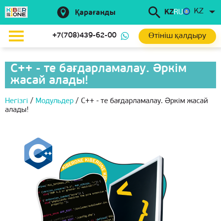
KZ
KZ
RU
Қарағанды
Өтініш қалдыру
+7(708)439-62-00
С++ - те бағдарламалау. Әркім
жасай алады!
Негізгі
/
Модульдер
/
С++ - те бағдарламалау. Әркім жасай
алады!