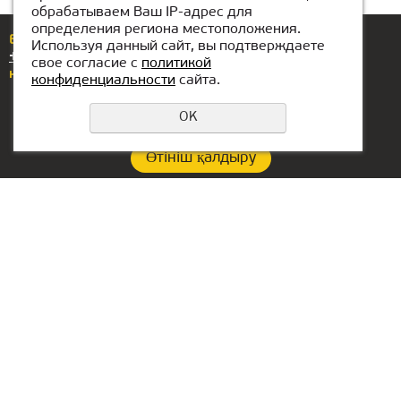
обрабатываем Ваш IP-адрес для
определения региона местоположения.
Егер сізде сұрақтар немесе ұсыныстар болса,
Используя данный сайт, вы подтверждаете
+7(708)439-62-00
нөміріне қоңырау шалыңыз
свое согласие с
политикой
немесе бізге жазыңыз
karaganda@kiber-one.com
конфиденциальности
сайта.
OK
Өтініш қалдыру
Құпиялылық саясаты
Филиал байланыстары:
БАӘ-гі кеңсе:
+7(708)439-62-00
Lake Tower, Mazaya
Business Center AA1, floor
karaganda@kiber-one.com
36
Қарағандыдан ішіндегі
Dubai, Jumeirah
локациялар
РФ-ғы бас кеңсе::
Екатеринбург қ.,