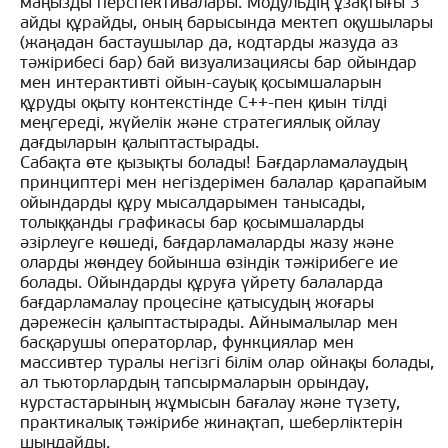
маңызды перспективалары. Модульдің ұзақтығы 3
айды құрайды, оның барысында мектеп оқушылары
(жаңадан бастаушылар да, кодтарды жазуда аз
тәжірибесі бар) бай визуализациясы бар ойындар
мен интерактивті ойын-сауық қосымшаларын
құруды оқыту контекстінде С++-пен қиын тілді
меңгереді, жүйелік және стратегиялық ойлау
дағдыларын қалыптастырады.
Сабақта өте қызықты болады! Бағдарламалаудың
принциптері мен негіздерімен балалар қарапайым
ойындарды құру мысалдарымен танысады,
толыққанды графикасы бар қосымшаларды
әзірлеуге көшеді, бағдарламаларды жазу және
оларды жөндеу бойынша өзіндік тәжірибеге ие
болады. Ойындарды құруға үйрету балаларда
бағдарламалау процесіне қатысудың жоғары
дәрежесін қалыптастырады. Айнымалылар мен
басқарушы операторлар, функциялар мен
массивтер туралы негізгі білім олар ойнақы болады,
ал тьюторлардың тапсырмаларын орындау,
курстастарының жұмысын бағалау және түзету,
практикалық тәжірибе жинақтап, шеберліктерін
шыңдайды.