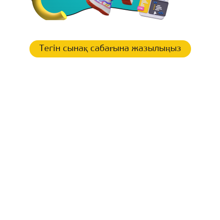
Тегін сынақ сабағына жазылыңыз