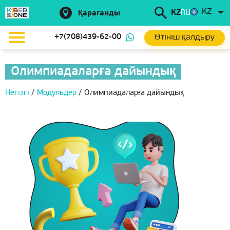
KZ
KZ
RU
Қарағанды
Өтініш қалдыру
+7(708)439-62-00
Олимпиадаларға дайындық
Негізгі
/
Модульдер
/
Олимпиадаларға дайындық