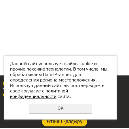
Данный сайт использует файлы cookie и
прочие похожие технологии. В том числе, мы
обрабатываем Ваш IP-адрес для
определения региона местоположения.
Егер сізде сұрақтар немесе ұсыныстар болса,
Используя данный сайт, вы подтверждаете
+7(708)439-62-00
нөміріне қоңырау шалыңыз
свое согласие с
политикой
немесе бізге жазыңыз
karaganda@kiber-one.com
конфиденциальности
сайта.
OK
Өтініш қалдыру