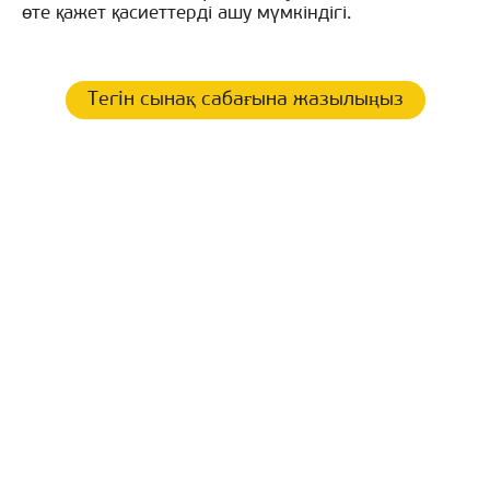
өте қажет қасиеттерді ашу мүмкіндігі.
Тегін сынақ сабағына жазылыңыз