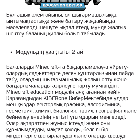
Бұл ашық әлем ойыны, ол шығармашылыққа,
ынтымақтастыққа және батыру жағдайында
мәселелерді шешуге ықпал етеді, мұнда жалғыз
шектеу баланың қиялы болып табылады.
Модульдің ұзақтығы-2 ай
Балаларды Minecraft-та бағдарламалауға үйрету-
олардың гаджеттерге деген құштарлығынан пайда
табу, олардың шығармашылық жолын ояту және
бағдарламаларды әзірлеуге тарту мүмкіндігі.
Minecraft education модулін аяқтағаннан кейін
Қарағандыдан KIBERone КиберМектебінде ұлдар
мен қыздар векторлық графика, алгоритмика,
геометрия, химия, биология, тарих, география және
бейнелеу өнерінің негізгі ұғымдарын меңгереді.
Олар ақпаратпен жұмыс істеуді және оны
құрылымдауды, мақсат қоюды, белгілі бір
міндеттерге шоғырлануды және оларды шешуді