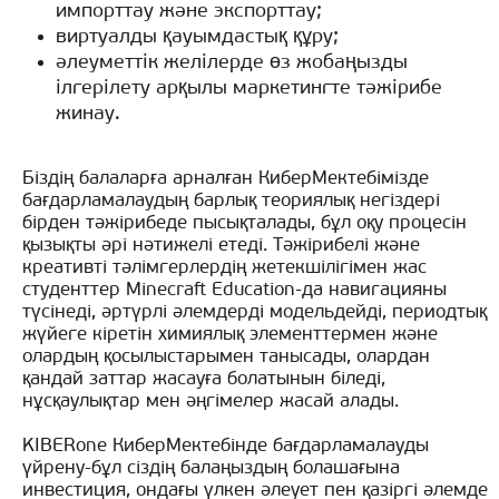
импорттау және экспорттау;
виртуалды қауымдастық құру;
әлеуметтік желілерде өз жобаңызды
ілгерілету арқылы маркетингте тәжірибе
жинау.
Біздің балаларға арналған КиберМектебімізде
бағдарламалаудың барлық теориялық негіздері
бірден тәжірибеде пысықталады, бұл оқу процесін
қызықты әрі нәтижелі етеді. Тәжірибелі және
креативті тәлімгерлердің жетекшілігімен жас
студенттер Minecraft Education-да навигацияны
түсінеді, әртүрлі әлемдерді модельдейді, периодтық
жүйеге кіретін химиялық элементтермен және
олардың қосылыстарымен танысады, олардан
қандай заттар жасауға болатынын біледі,
нұсқаулықтар мен әңгімелер жасай алады.
KIBERone КиберМектебінде бағдарламалауды
үйрену-бұл сіздің балаңыздың болашағына
инвестиция, ондағы үлкен әлеует пен қазіргі әлемде