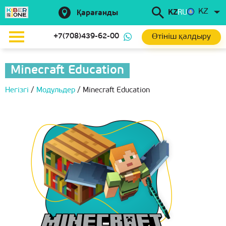
KZ
KZ
RU
Қарағанды
Өтініш қалдыру
+7(708)439-62-00
Minecraft Education
Негізгі
/
Модульдер
/
Minecraft Education