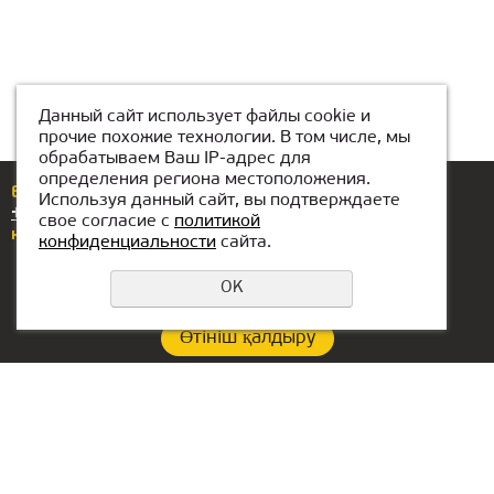
Данный сайт использует файлы cookie и
прочие похожие технологии. В том числе, мы
обрабатываем Ваш IP-адрес для
определения региона местоположения.
Егер сізде сұрақтар немесе ұсыныстар болса,
Используя данный сайт, вы подтверждаете
+7(708)439-62-00
нөміріне қоңырау шалыңыз
свое согласие с
политикой
немесе бізге жазыңыз
karaganda@kiber-one.com
конфиденциальности
сайта.
OK
Өтініш қалдыру
Құпиялылық саясаты
Филиал байланыстары:
БАӘ-гі кеңсе:
+7(708)439-62-00
Lake Tower, Mazaya