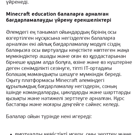
үйренеді.
Minecraft education балаларға арналған
бағдарламалауды үйрену ерекшеліктері
Әлемдегі ең танымал ойындардың бірінің осы
өзгертілген нұсқасына негізделген балаларға
арналған екі айлық бағдарламалау модулі сіздің
балаңызға осы виртуалды кеңістікте көптеген жаңа
мүмкіндіктер ашады және оған өз құрдастарынан
бірнеше қадам алда болуға, өзіне және өз күштеріне
деген сенімділікті сезінуге, тіпті IT-ортадағы
болашақ мамандықты шешуге мүмкіндік береді.
Оқыту платформасы Minecraft әлеміндегі
құрылымдық бағдарламалау негіздерін, соның
ішінде командаларды, циклдарды және шарттарды
қызықты және нәтижелі зерттеуге арналған. Курс
бастапқы және жоғары деңгейге сәйкес келеді.
Балалар ойын түрінде нені игереді:
виртуалды кеңістікті игеру, оны зерттеу және