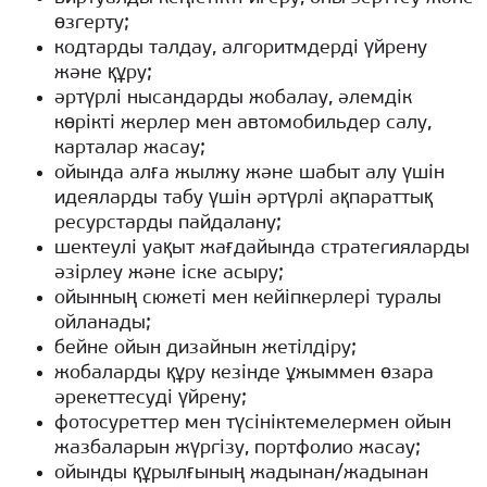
өзгерту;
кодтарды талдау, алгоритмдерді үйрену
және құру;
әртүрлі нысандарды жобалау, әлемдік
көрікті жерлер мен автомобильдер салу,
карталар жасау;
ойында алға жылжу және шабыт алу үшін
идеяларды табу үшін әртүрлі ақпараттық
ресурстарды пайдалану;
шектеулі уақыт жағдайында стратегияларды
әзірлеу және іске асыру;
ойынның сюжеті мен кейіпкерлері туралы
ойланады;
бейне ойын дизайнын жетілдіру;
жобаларды құру кезінде ұжыммен өзара
әрекеттесуді үйрену;
фотосуреттер мен түсініктемелермен ойын
жазбаларын жүргізу, портфолио жасау;
ойынды құрылғының жадынан/жадынан