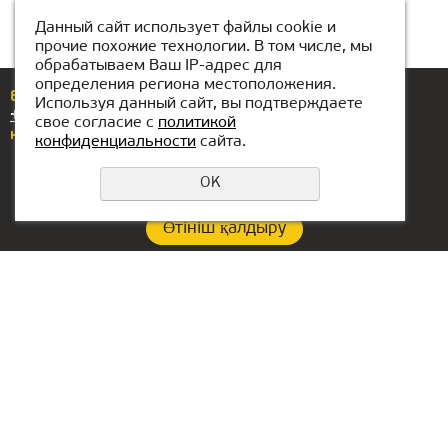
Данный сайт использует файлы cookie и
прочие похожие технологии. В том числе, мы
обрабатываем Ваш IP-адрес для
определения региона местоположения.
Егер сізде сұрақтар немесе ұсыныстар болса,
Используя данный сайт, вы подтверждаете
+7(708)439-62-00
нөміріне қоңырау шалыңыз
свое согласие с
политикой
немесе бізге жазыңыз
karaganda@kiber-one.com
конфиденциальности
сайта.
OK
Өтініш қалдыру
Құпиялылық саясаты
Филиал байланыстары:
БАӘ-гі кеңсе:
+7(708)439-62-00
Lake Tower, Mazaya
Business Center AA1, floor
karaganda@kiber-one.com
36
Қарағандыдан ішіндегі
Dubai, Jumeirah
локациялар