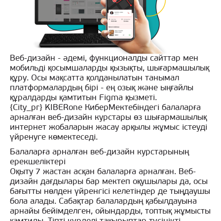
Веб-дизайн - әдемі, функционалды сайттар мен
мобильді қосымшаларды қызықты, шығармашылық
құру. Осы мақсатта қолданылатын танымал
платформалардың бірі - ең озық және ыңғайлы
құралдарды қамтитын Figma қызметі.
{City_pr} KIBERone КиберМектебіндегі балаларға
арналған веб-дизайн курстары өз шығармашылық
интернет жобаларын жасау арқылы жұмыс істеуді
үйренуге көмектеседі.
Балаларға арналған веб-дизайн курстарының
ерекшеліктері
Оқыту 7 жастан асқан балаларға арналған. Веб-
дизайн дағдылары бар мектеп оқушылары да, осы
бағытты нөлден үйренгісі келетіндер де тыңдаушы
бола алады. Сабақтар балалардың қабылдауына
арнайы бейімделген, ойындарды, топтық жұмысты