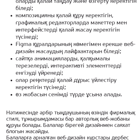
оларды қалай таңдау және өзгерту керектігін
біледі;
композицияны қалай құру керектігін,
графикалық редакторларда макеттер мен
интерфейстерді қалай жасау керектігін
түсінеді;
Figma құралдарының көмегімен ерекше веб-
дизайн жасаудың лайфхактарын біледі;
сайтқа анимацияларды, қалқымалы
терезелерді, интерактивті элементтерді
енгізуді үйренеді;
олар реңктерді қалай дұрыс үйлестіру
керектігін түсінеді;
өз жобасын сенімді түрде ұсына алады.
Нәтижесінде әрбір тыңдаушының өзіндік фирмалық
стилі, тұжырымдамасы бар авторлық веб-жобаны
құруы болады. Балалар бірегей дизайнмен саяхат
блогын жасайды.
Балаларға арналған веб-дизайн курстары дербес