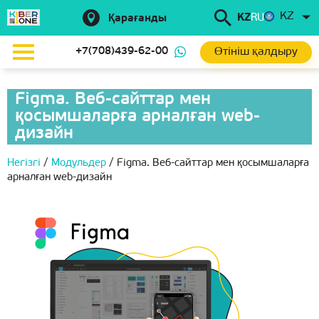
KZ
KZ
RU
Қарағанды
Өтініш қалдыру
+7(708)439-62-00
Figma. Веб-сайттар мен
қосымшаларға арналған web-
дизайн
Негізгі
/
Модульдер
/
Figma. Веб-сайттар мен қосымшаларға
арналған web-дизайн