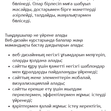
бөлінеді. Олар бірлесіп миға шабуыл
жасайды, достарымен бірге макеттерді
әзірлейді, талдайды, жаңалықтармен
бөліседі.
Тыңдаушылар не үйрене алады
Веб-дизайн курстарында балалар жаңа
мамандықты бастау дағдыларын алады:
веб-дизайнның негізгі ұғымдарын меңгеріп,
оларды қолдана алады;
сайтты құру үшін қажетті негізгі шаблондар
мен құралдарды пайдалануды үйренеді;
сайттың жеке элементтерін жобалай,
визуализациялай алады;
сайтты ерекше ету үшін жылдам
пернелермен, эффектілермен жұмыс істеуді
үйренеді;
қаріптермен қалай жұмыс істеу керектігін,