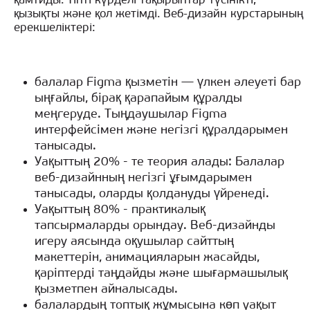
қамтиды. Тіпті күрделі тақырыптар түсінікті,
қызықты және қол жетімді. Веб-дизайн курстарының
ерекшеліктері:
балалар Figma қызметін — үлкен әлеуеті бар
ыңғайлы, бірақ қарапайым құралды
меңгеруде. Тыңдаушылар Figma
интерфейсімен және негізгі құралдарымен
танысады.
Уақыттың 20% - те теория алады: Балалар
веб-дизайнның негізгі ұғымдарымен
танысады, оларды қолдануды үйренеді.
Уақыттың 80% - практикалық
тапсырмаларды орындау. Веб-дизайнды
игеру аясында оқушылар сайттың
макеттерін, анимацияларын жасайды,
қаріптерді таңдайды және шығармашылық
қызметпен айналысады.
балалардың топтық жұмысына көп уақыт