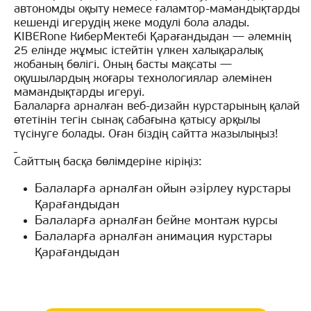
автономды оқыту немесе ғаламтор-мамандықтарды
кешенді игерудің жеке модулі бола алады.
KIBERone КиберМектебі Қарағандыдан — әлемнің
25 елінде жұмыс істейтін үлкен халықаралық
жобаның бөлігі. Оның басты мақсаты —
оқушылардың жоғары технологиялар әлемінен
мамандықтарды игеруі.
Балаларға арналған веб-дизайн курстарының қалай
өтетінін тегін сынақ сабағына қатысу арқылы
түсінуге болады. Оған біздің сайтта жазылыңыз!
Сайттың басқа бөлімдеріне кіріңіз:
Балаларға арналған ойын әзірлеу курстары
Қарағандыдан
Балаларға арналған бейне монтаж курсы
Балаларға арналған анимация курстары
Қарағандыдан